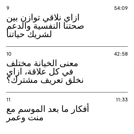
9
54:09
ازاي نلاقي توازن بين
صحتنا النفسية والدعم
لشريك حياتنا
10
42:58
معنى الخيانة مختلف
في كل علاقة، ازاي
نخلق تعريف مشترك؟
11
11:33
أفكار ما بعد الموسم مع
منت وعمر