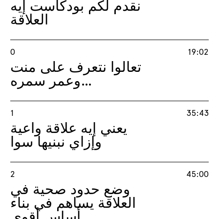
نقدم لكم بودكاست إيه
العلاقة
0
19:02
تعالوا نتعرف على منت
وعمر سمره…
1
35:43
يعني إيه علاقة واعية
وإزاي نبنيها سوا
2
45:00
وضع حدود صحية في
العلاقة يساهم في بناء
أساس أقوى